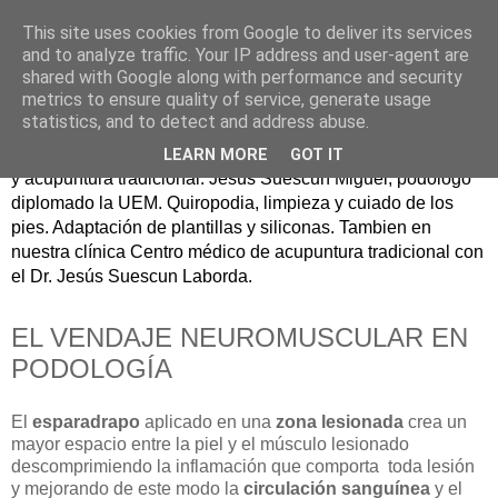
This site uses cookies from Google to deliver its services
Podólogo en Logroño -
and to analyze traffic. Your IP address and user-agent are
shared with Google along with performance and security
Jesús Suescun Miguel
metrics to ensure quality of service, generate usage
statistics, and to detect and address abuse.
Centro médico de Logroño con especialidades en podología
LEARN MORE
GOT IT
y acupuntura tradicional. Jesús Suescun Miguel, podólogo
diplomado la UEM. Quiropodia, limpieza y cuiado de los
pies. Adaptación de plantillas y siliconas. Tambien en
nuestra clínica Centro médico de acupuntura tradicional con
el Dr. Jesús Suescun Laborda.
EL VENDAJE NEUROMUSCULAR EN
PODOLOGÍA
El
esparadrapo
aplicado en una
zona lesionada
crea un
mayor espacio entre la piel y el músculo lesionado
descomprimiendo la inflamación que comporta toda lesión
y mejorando de este modo la
circulación sanguínea
y el